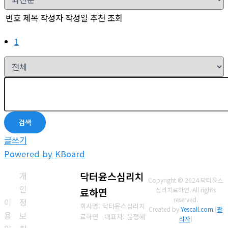
번호
제목
작성자
작성일
추천
조회
1
검색
글쓰기
Powered by KBoard
개
닥터윤스심리치
Copyright © 2024 닥터윤스
인
료하연
심리치료하연. All rights
reserved.
이
정
회사명: 닥터윤스심리치
Created by
Yescall.com
[
관
용
보
료하연 대표자: 윤정혜
리자
]