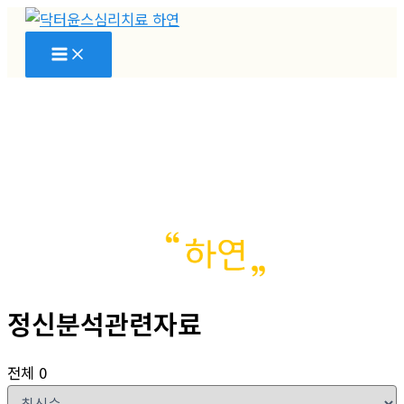
콘
텐
츠
로
건
너
뛰
기
정신분석관련자료
전체 0