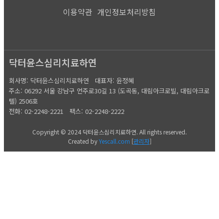
이용약관
개인정보처리방침
닥터윤스심리치료하연
회사명: 닥터윤스심리치료하연 대표자: 윤정혜
주소: 06292 서울 강남구 언주로30길 13 (도곡동, 대림아크로빌, 대림아크로
텔) 2506호
전화: 02-2248-2221
팩스: 02-2248-2222
Copyright © 2024 닥터윤스심리치료하연. All rights reserved.
Created by
Yescall.com
[
관리자
]