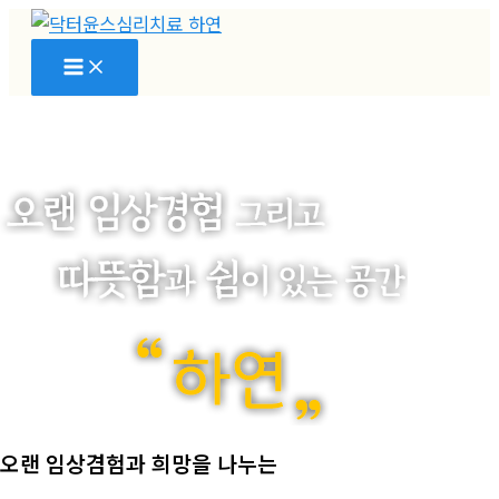
콘
텐
츠
로
건
너
뛰
기
오랜 임상겸험과 희망을 나누는