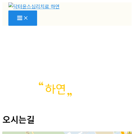
콘
텐
츠
로
건
너
뛰
기
오시는길